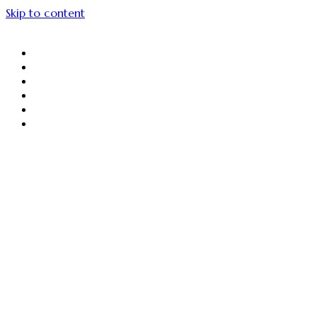
Skip to content
About Us
Menu Unggulan
Sajiin
Gallery
Article
Contact Us