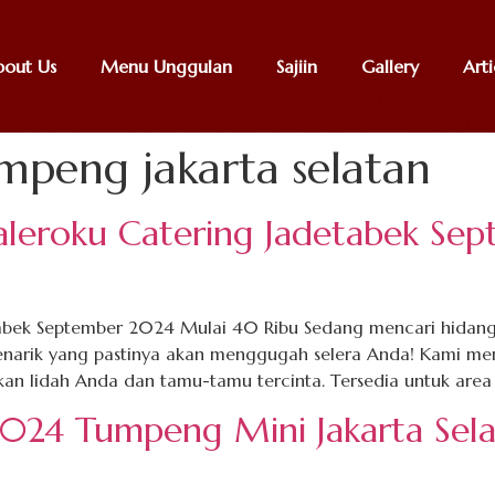
bout Us
Menu Unggulan
Sajiin
Gallery
Arti
mpeng jakarta selatan
leroku Catering Jadetabek Se
bek September 2024 Mulai 40 Ribu Sedang mencari hidanga
menarik yang pastinya akan menggugah selera Anda! Kami 
an lidah Anda dan tamu-tamu tercinta. Tersedia untuk area 
2024 Tumpeng Mini Jakarta Sela