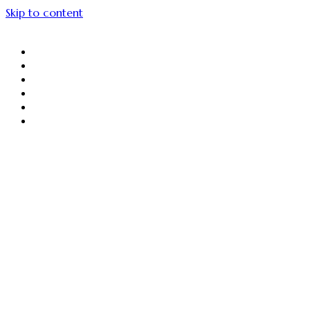
Skip to content
About Us
Menu Unggulan
Sajiin
Gallery
Article
Contact Us