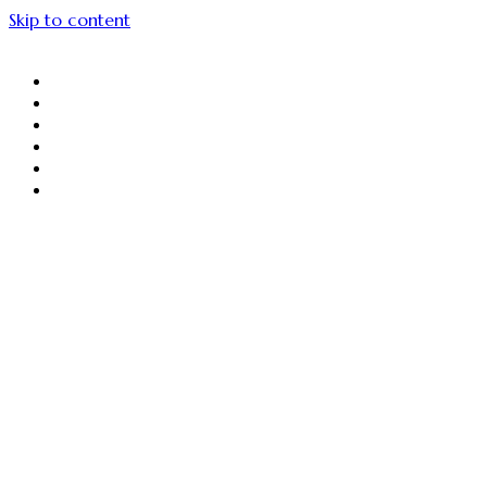
Skip to content
About Us
Menu Unggulan
Sajiin
Gallery
Article
Contact Us