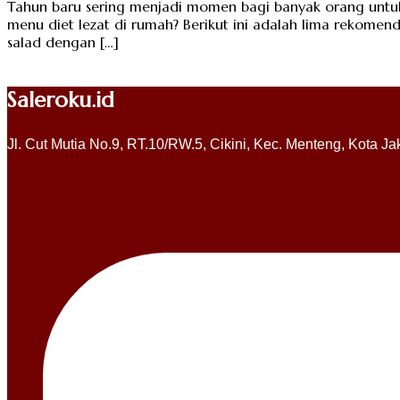
Tahun baru sering menjadi momen bagi banyak orang untuk
menu diet lezat di rumah? Berikut ini adalah lima rekome
salad dengan […]
Saleroku.id
Jl. Cut Mutia No.9, RT.10/RW.5, Cikini, Kec. Menteng, Kota J