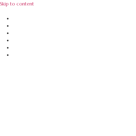
Skip to content
About Us
Menu Unggulan
Sajiin
Gallery
Article
Contact Us