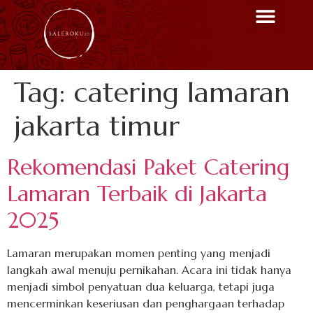
Menu Unggulan
Contact Us
Tag:
catering lamaran
jakarta timur
Rekomendasi Paket Catering
Lamaran Terbaik di Jakarta
2025
Lamaran merupakan momen penting yang menjadi
langkah awal menuju pernikahan. Acara ini tidak hanya
menjadi simbol penyatuan dua keluarga, tetapi juga
mencerminkan keseriusan dan penghargaan terhadap