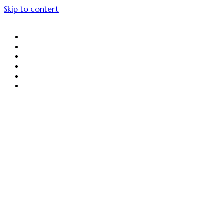
Skip to content
About Us
Menu Unggulan
Sajiin
Gallery
Article
Contact Us