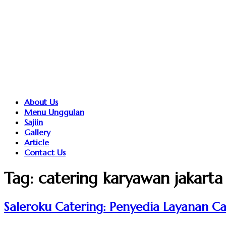
About Us
Menu Unggulan
Sajiin
Gallery
Article
Contact Us
Tag:
catering karyawan jakarta
Saleroku Catering: Penyedia Layanan Ca