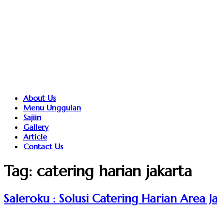
About Us
Menu Unggulan
Sajiin
Gallery
Article
Contact Us
Tag:
catering harian jakarta
Saleroku : Solusi Catering Harian Area J