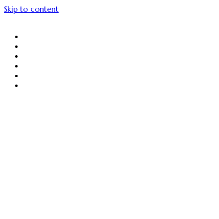
Skip to content
About Us
Menu Unggulan
Sajiin
Gallery
Article
Contact Us