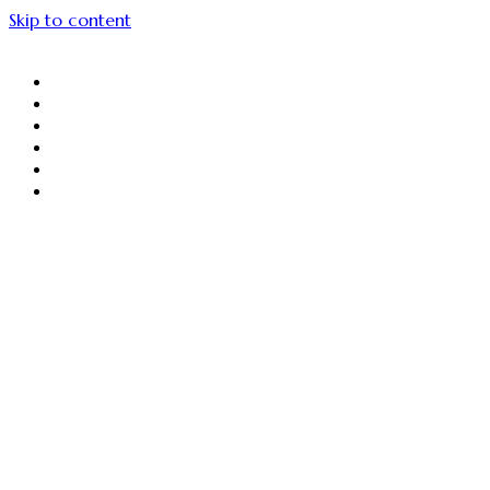
Skip to content
About Us
Menu Unggulan
Sajiin
Gallery
Article
Contact Us