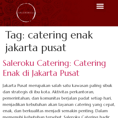
Menu Unggulan
Contact Us
Tag:
catering enak
jakarta pusat
Saleroku Catering: Catering
Enak di Jakarta Pusat
Jakarta Pusat merupakan salah satu kawasan paling sibuk
dan strategis di ibu kota. Aktivitas perkantoran,
pemerintahan, dan komunitas berjalan padat setiap hari,
menjadikan kebutuhan akan layanan catering yang cepat,
enak, dan berkualitas menjadi semakin penting. Dalam
memenuhi kebutuhan tersebut, Saleroku Catering hadir