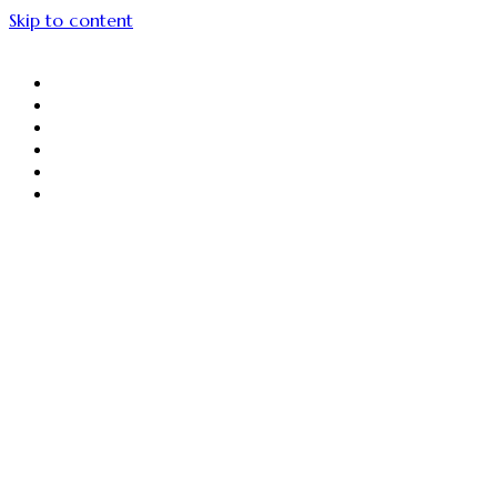
Skip to content
About Us
Menu Unggulan
Sajiin
Gallery
Article
Contact Us