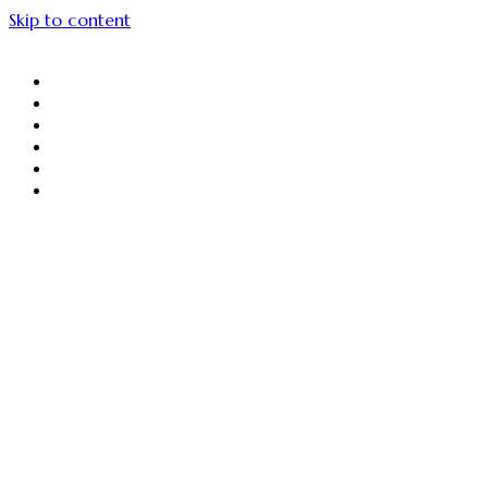
Skip to content
About Us
Menu Unggulan
Sajiin
Gallery
Article
Contact Us