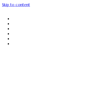
Skip to content
About Us
Menu Unggulan
Sajiin
Gallery
Article
Contact Us