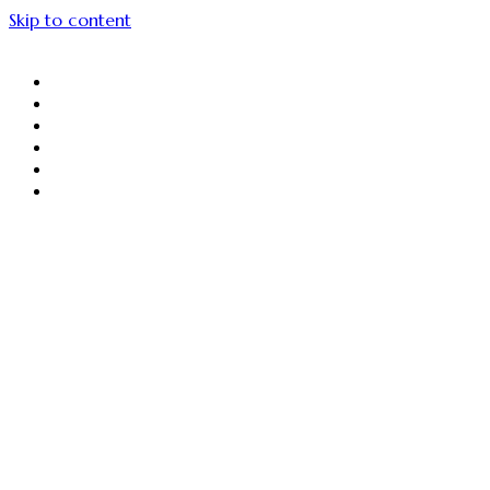
Skip to content
About Us
Menu Unggulan
Sajiin
Gallery
Article
Contact Us