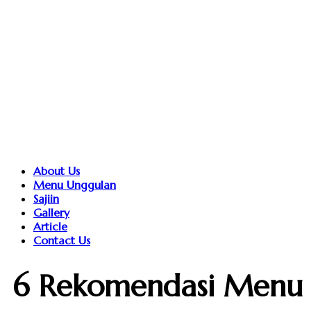
About Us
Menu Unggulan
Sajiin
Gallery
Article
Contact Us
6 Rekomendasi Menu 