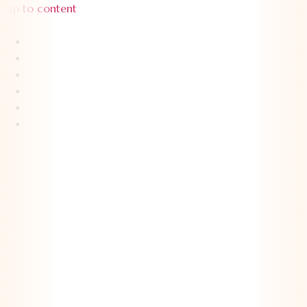
Skip to content
About Us
Menu Unggulan
Sajiin
Gallery
Article
Contact Us